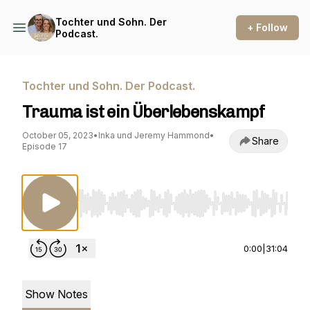
Tochter und Sohn. Der
+ Follow
Podcast.
Tochter und Sohn. Der Podcast.
Trauma ist ein Überlebenskampf
October 05, 2023
•
Inka und Jeremy Hammond
•
Share
Episode 17
Use Left/Right to seek, Home/End to jump to st
0:00
|
31:04
Show Notes